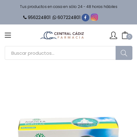
Tus productos en casa en sólo 24 - 48 horas hábiles
956224801
607224801
0