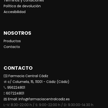
Terminos y condiciones
Política de devolución
Accesibilidad
NOSOTROS
Productos
Contacto
CONTACTO
Farmacia Central Cádiz
c/ Columela, 15, 11001 - Cádiz (Cádiz)
956224801
607224801
Email:
info@farmaciacentralcadiz.es
L-V: 8:30-22:00 h / S: 9:00-22:00 h / D: 9:30:00-14:30 h