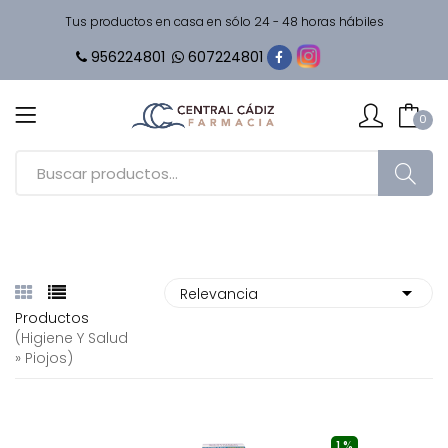
Tus productos en casa en sólo 24 - 48 horas hábiles
956224801
607224801
0
Productos
(higiene Y Salud
» Piojos)
1 %