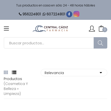
Tus productos en casa en sólo 24 - 48 horas hábiles
956224801
607224801
0
Productos
(cosmetica Y
Belleza »
Limpieza)