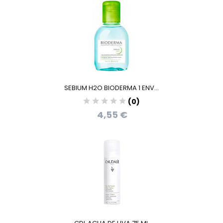
SEBIUM H2O BIODERMA 1 ENV...
(0)
4,55 €