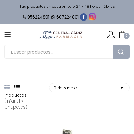
Tus productos en casa en sólo 24 - 48 horas hábiles
956224801
607224801
0
Productos
(infantil »
Chupetes)