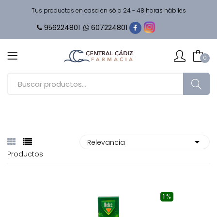
Tus productos en casa en sólo 24 - 48 horas hábiles
956224801
607224801
0
Productos
1 %