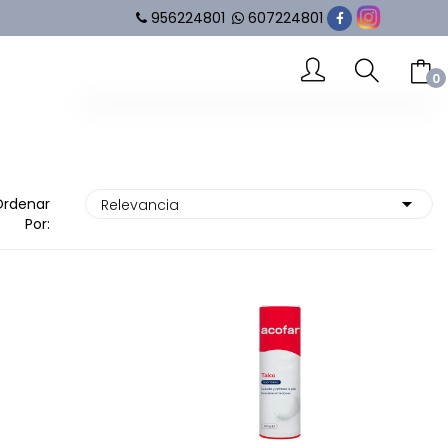
956224801
607224801
0
-- No hay elementos en el carrito --
SUBTOTAL
0.00 €
Ordenar
Por:
VER CARRITO
IR AL PAGO