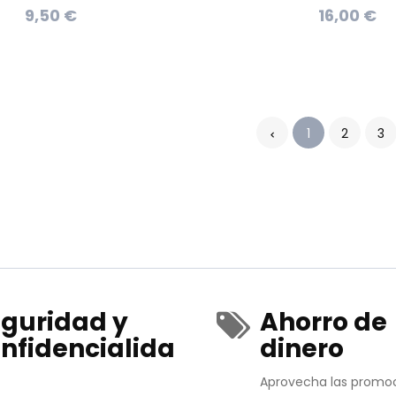
9,50 €
16,00 €
1
2
3
guridad y
Ahorro de
nfidencialida
dinero
Aprovecha las promo