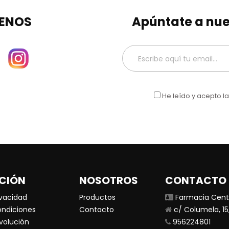
ENOS
Apúntate a nue
He leído y acepto l
CIÓN
NOSOTROS
CONTACTO
ivacidad
Productos
Farmacia Centr
ondiciones
Contacto
c/ Columela, 15,
evolución
956224801