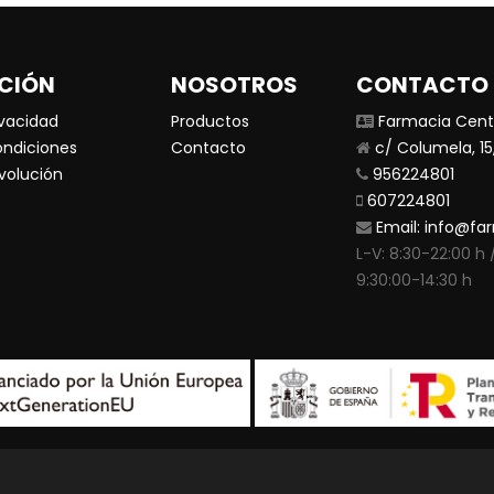
CIÓN
NOSOTROS
CONTACTO
ivacidad
Productos
Farmacia Centr
ondiciones
Contacto
c/ Columela, 15,
evolución
956224801
607224801
Email:
info@far
L-V: 8:30-22:00 h /
9:30:00-14:30 h