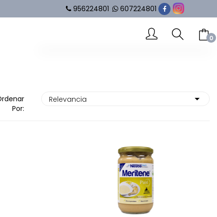
956224801
607224801
0
-- No hay elementos en el carrito --
SUBTOTAL
0.00 €
Ordenar
Por:
VER CARRITO
IR AL PAGO