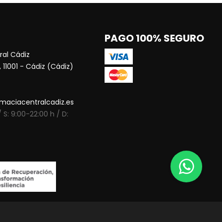
PAGO 100% SEGURO
al Cádiz
 11001 - Cádiz (Cádiz)
maciacentralcadiz.es
 S: 9:00-22:00 h / D: