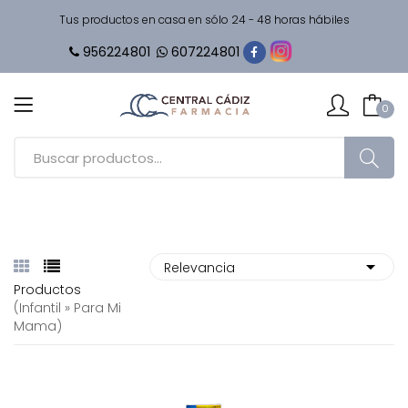
Tus productos en casa en sólo 24 - 48 horas hábiles
956224801
607224801
0
Productos
(infantil » Para Mi
Mama)