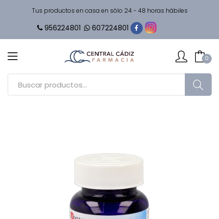
Tus productos en casa en sólo 24 - 48 horas hábiles
956224801
607224801
0