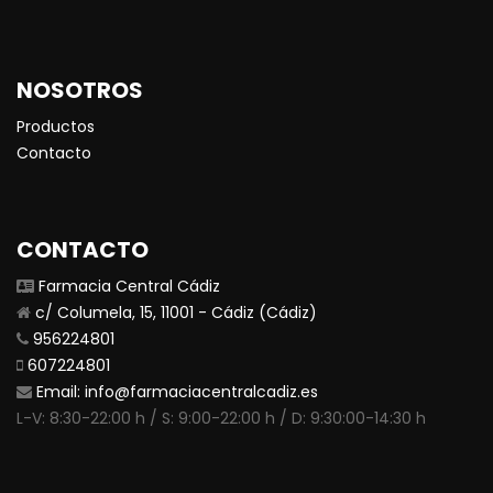
NOSOTROS
Productos
Contacto
CONTACTO
Farmacia Central Cádiz
c/ Columela, 15, 11001 - Cádiz (Cádiz)
956224801
607224801
Email:
info@farmaciacentralcadiz.es
L-V: 8:30-22:00 h / S: 9:00-22:00 h / D: 9:30:00-14:30 h