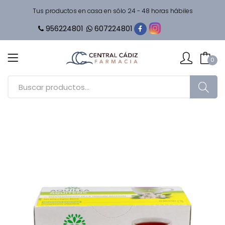
Tus productos en casa en sólo 24 - 48 horas hábiles
956224801
607224801
0