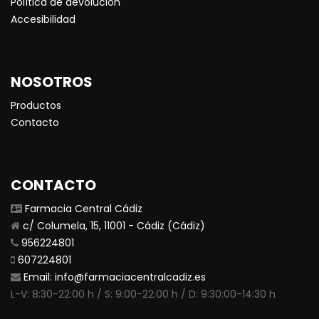
Política de devolución
Accesibilidad
NOSOTROS
Productos
Contacto
CONTACTO
Farmacia Central Cádiz
c/ Columela, 15, 11001 - Cádiz (Cádiz)
956224801
607224801
Email:
info@farmaciacentralcadiz.es
L-V: 8:30-22:00 h / S: 9:00-22:00 h / D: 9:30:00-14:30 h