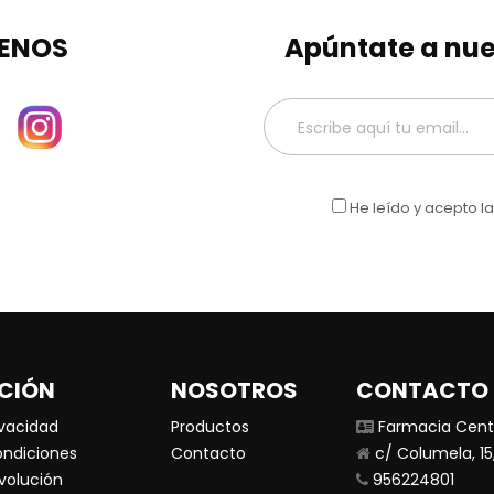
ENOS
Apúntate a nue
He leído y acepto l
CIÓN
NOSOTROS
CONTACTO
ivacidad
Productos
Farmacia Centr
ondiciones
Contacto
c/ Columela, 15,
evolución
956224801