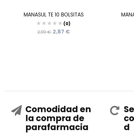
MANASUL TE 10 BOLSITAS
MANA
(0)
2,87 €
2,90 €
Comodidad en
Se
la compra de
co
parafarmacia
d