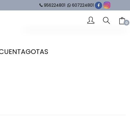
956224801
607224801
0
-- No hay elementos en el carrito --
N CUENTAGOTAS
SUBTOTAL
0.00 €
VER CARRITO
IR AL PAGO