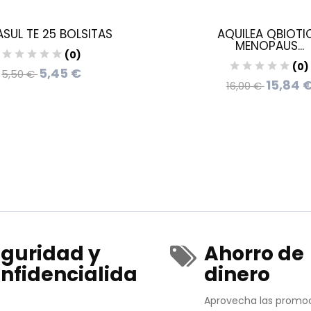
SUL TE 25 BOLSITAS
AQUILEA QBIOTI
MENOPAUS...
(0)
(0)
5,45 €
5,50 €
15,84 
16,00 €
guridad y
Ahorro de
nfidencialida
dinero
Aprovecha las promo