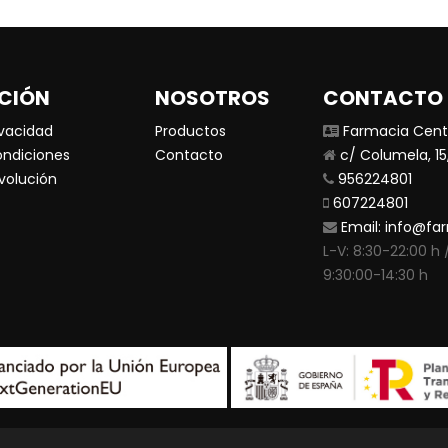
CIÓN
NOSOTROS
CONTACTO
ivacidad
Productos
Farmacia Centr
ondiciones
Contacto
c/ Columela, 15,
evolución
956224801
607224801
Email:
info@far
L-V: 8:30-22:00 h /
9:30:00-14:30 h