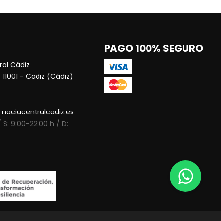
PAGO 100% SEGURO
al Cádiz
 11001 - Cádiz (Cádiz)
maciacentralcadiz.es
 S: 9:00-22:00 h / D: