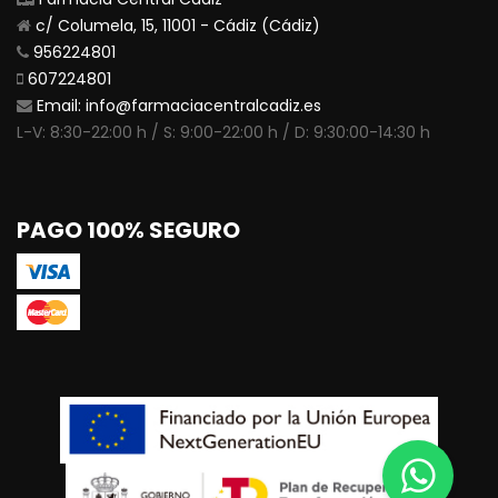
c/ Columela, 15, 11001 - Cádiz (Cádiz)
956224801
607224801
Email:
info@farmaciacentralcadiz.es
L-V: 8:30-22:00 h / S: 9:00-22:00 h / D: 9:30:00-14:30 h
PAGO 100% SEGURO