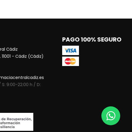
PAGO 100% SEGURO
al Cádiz
 11001 - Cádiz (Cádiz)
maciacentralcadiz.es
 S: 9:00-22:00 h / D: