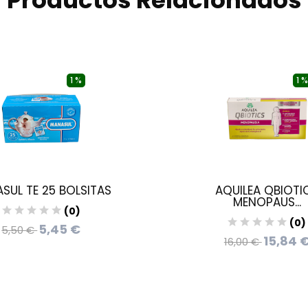
Productos Relacionados
1 %
1 %
SUL TE 25 BOLSITAS
AQUILEA QBIOTI
MENOPAUS...
(0)
(0)
5,45 €
5,50 €
15,84 
16,00 €