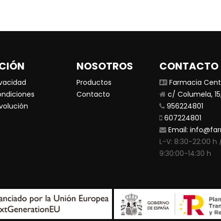
CIÓN
NOSOTROS
CONTACTO
ivacidad
Productos
Farmacia Centr
ondiciones
Contacto
c/ Columela, 15,
evolución
956224801
607224801
Email:
info@far
L-V: 8:30-22:00 h /
9:30:00-14:30 h